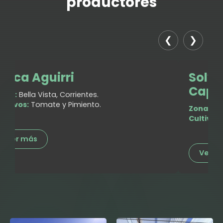
productores
❮
❯
Finca Aguirri
Solve
Capri
ona:
Bella Vista, Corrientes.
ultivos:
Tomate y Pimiento.
Zona:
Tun
Cultivo:
T
Ver más
Ver m